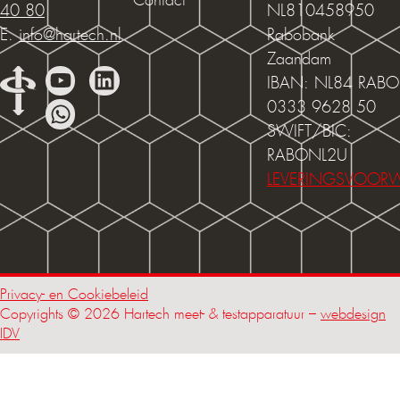
Contact
40 80
NL810458950
E.
info@hartech.nl
Rabobank
Zaandam
IBAN: NL84 RABO
0333 9628 50
SWIFT/BIC:
RABONL2U
LEVERINGSVOOR
Privacy- en Cookiebeleid
Copyrights © 2026 Hartech meet- & testapparatuur –
webdesign
IDV