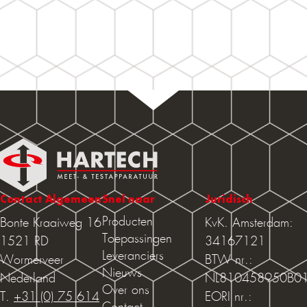
Contact Algemeen
Snel naar
Juridisch
Producten
Bonte Kraaiweg 16
KvK. Amsterdam:
Toepassingen
1521 RD
34167121
Leveranciers
Wormerveer
BTW nr.:
Nieuws
Nederland
NL810458950B0
Over ons
T.
+31 (0) 75 614
EORI nr.: