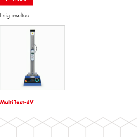
Enig resultaat
MultiTest-dV