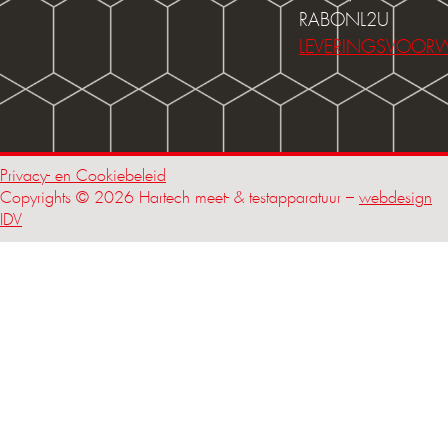
RABONL2U
LEVERINGSVOOR
Privacy- en Cookiebeleid
Copyrights © 2026 Hartech meet- & testapparatuur –
webdesign
IDV