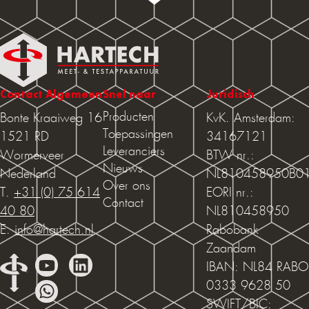
Contact Algemeen
Snel naar
Juridisch
Producten
Bonte Kraaiweg 16
KvK. Amsterdam:
Toepassingen
1521 RD
34167121
Leveranciers
Wormerveer
BTW nr.:
Nieuws
Nederland
NL810458950B0
Over ons
T.
+31 (0) 75 614
EORI nr.:
Contact
40 80
NL810458950
E.
info@hartech.nl
Rabobank
Zaandam
IBAN: NL84 RABO
0333 9628 50
SWIFT/BIC: