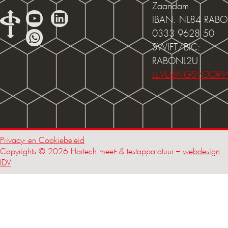
Zaandam
IBAN: NL84 RABO
0333 9628 50
SWIFT/BIC:
RABONL2U
LEVERINGSVOOR
Privacy- en Cookiebeleid
Copyrights © 2026 Hartech meet- & testapparatuur –
webdesign
IDV