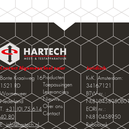
Contact Algemeen
Snel naar
Juridisch
Producten
Bonte Kraaiweg 16
KvK. Amsterdam:
Toepassingen
1521 RD
34167121
Leveranciers
Wormerveer
BTW nr.:
Nieuws
Nederland
NL810458950B0
Over ons
T.
+31 (0) 75 614
EORI nr.:
Contact
40 80
NL810458950
E.
info@hartech.nl
Rabobank