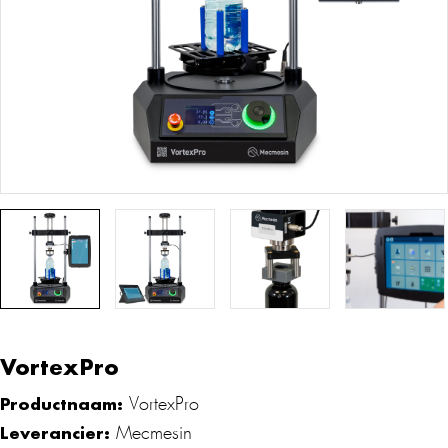
VortexPro
Productnaam:
VortexPro
Leverancier:
Mecmesin