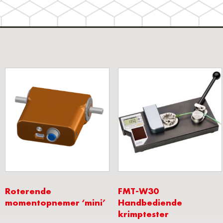
Roterende
FMT-W30
momentopnemer ‘mini’
Handbediende
krimptester