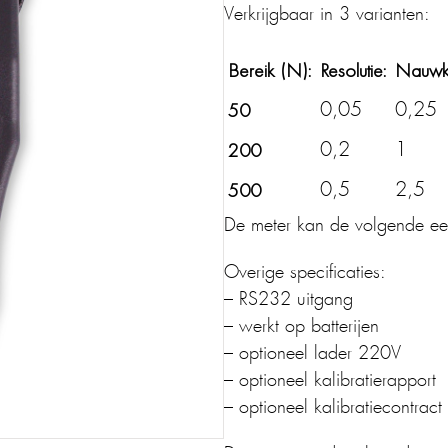
Verkrijgbaar in 3 varianten:
Bereik (N):
Resolutie:
Nauwke
50
0,05
0,25
200
0,2
1
500
0,5
2,5
De meter kan de volgende ee
Overige specificaties:
– RS232 uitgang
– werkt op batterijen
– optioneel lader 220V
– optioneel kalibratierapport
– optioneel kalibratiecontract