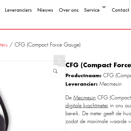
Leveranciers
Nieuws
Over ons
Service
Contact
ters
/ CFG (Compact Force Gauge)
CFG (Compact Forc
Productnaam:
CFG (Compa
Leverancier:
Mecmesin
De
Mecmesin
CFG (Compact F
digitale krachtmeter
in ons as
bereik. De meter geeft de hu
zodat de maximale waarde 