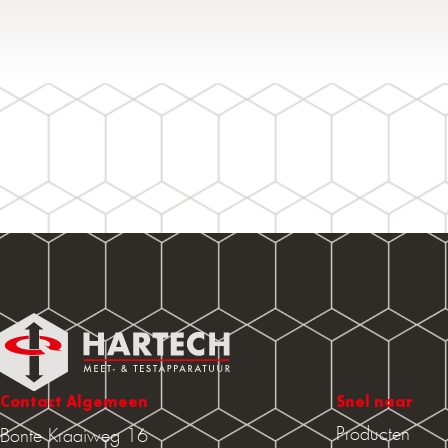
Contact Algemeen
Snel naar
Producten
Bonte Kraaiweg 16