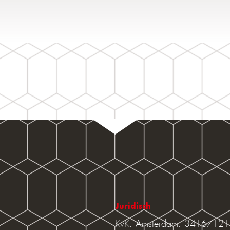
Juridisch
KvK. Amsterdam: 34167121