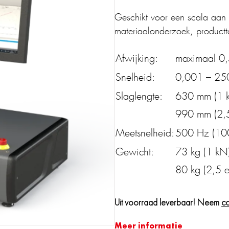
Geschikt voor een scala aan t
materiaalonderzoek, productte
Afwijking:
maximaal 0,
Snelheid:
0,001 – 2
Slaglengte:
630 mm (1 
990 mm (2,
Meetsnelheid:
500 Hz (100
Gewicht:
73 kg (1 kN
80 kg (2,5 
Uit voorraad leverbaar! Neem
co
Meer informatie