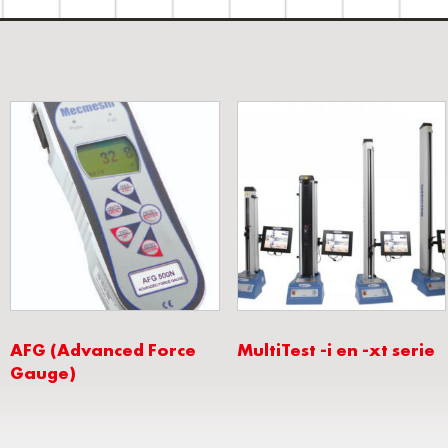
AFG (Advanced Force
MultiTest -i en -xt serie
Gauge)