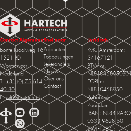
Contact Algemeen
Snel naar
Juridisch
Producten
Bonte Kraaiweg 16
KvK. Amsterdam:
Toepassingen
1521 RD
34167121
Leveranciers
Wormerveer
BTW nr.:
Nieuws
Nederland
NL810458950B0
Over ons
T.
+31 (0) 75 614
EORI nr.:
Contact
40 80
NL810458950
E.
info@hartech.nl
Rabobank
Zaandam
IBAN: NL84 RABO
0333 9628 50
SWIFT/BIC: