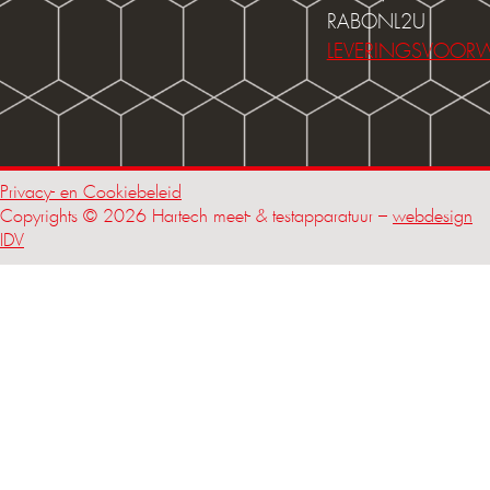
RABONL2U
LEVERINGSVOOR
Privacy- en Cookiebeleid
Copyrights © 2026 Hartech meet- & testapparatuur –
webdesign
IDV