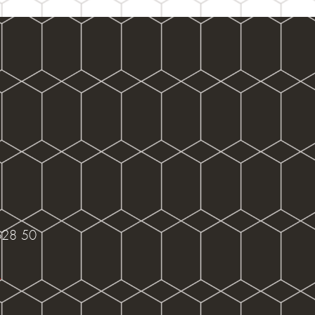
1
628 50
N