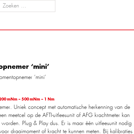
pnemer ‘mini’
omentopnemer ‘mini’
200 mNm – 500 mNm – 1 Nm
mer. Uniek concept met automatische herkenning van de
een meetcel op de AFTI-uitleesunit of AFG krachtmeter kan
worden. Plug & Play dus. Er is maar één uitleesunit nodig
oor draaimoment of kracht te kunnen meten. Bij kalibraties