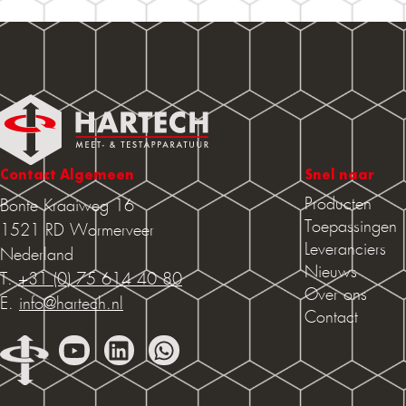
Contact Algemeen
Snel naar
Producten
Bonte Kraaiweg 16
Toepassingen
1521 RD Wormerveer
Leveranciers
Nederland
Nieuws
T.
+31 (0) 75 614 40 80
Over ons
E.
info@hartech.nl
Contact