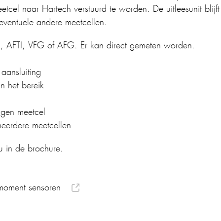
etcel naar Hartech verstuurd te worden. De uitleesunit blijft
 eventuele andere meetcellen.
I, AFTI, VFG of AFG. Er kan direct gemeten worden.
aansluiting
n het bereik
ugen meetcel
meerdere meetcellen
 u in de brochure.
imoment sensoren