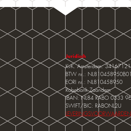
Juridisch
KvK. Amsterdam: 34167121
BTW nr.: NL810458950B0
EORI nr.: NL810458950
Rabobank Zaandam
IBAN: NL84 RABO 0333 9
SWIFT/BIC: RABONL2U
LEVERINGSVOORWAARDE