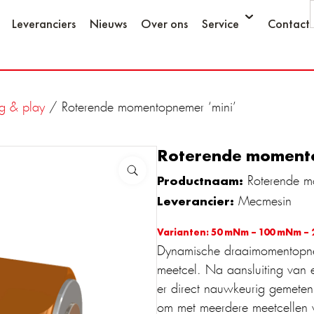
Leveranciers
Nieuws
Over ons
Service
Contact
g & play
/ Roterende momentopnemer ‘mini’
Roterende momento
Productnaam:
Roterende m
Leverancier:
Mecmesin
Varianten:
50 mNm – 100 mNm – 
Dynamische draaimomentopne
meetcel. Na aansluiting van 
er direct nauwkeurig gemeten 
om met meerdere meetcellen v