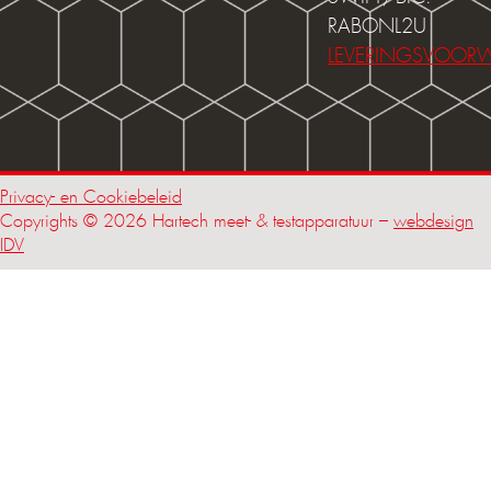
RABONL2U
LEVERINGSVOOR
Privacy- en Cookiebeleid
Copyrights © 2026 Hartech meet- & testapparatuur –
webdesign
IDV