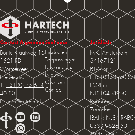
Contact Algemeen
Snel naar
Juridisch
Producten
Bonte Kraaiweg 16
KvK. Amsterdam:
Toepassingen
1521 RD
34167121
Leveranciers
Wormerveer
BTW nr.:
Nieuws
Nederland
NL810458950B0
Over ons
T.
+31 (0) 75 614
EORI nr.:
Contact
40 80
NL810458950
E.
info@hartech.nl
Rabobank
Zaandam
IBAN: NL84 RABO
0333 9628 50
SWIFT/BIC: