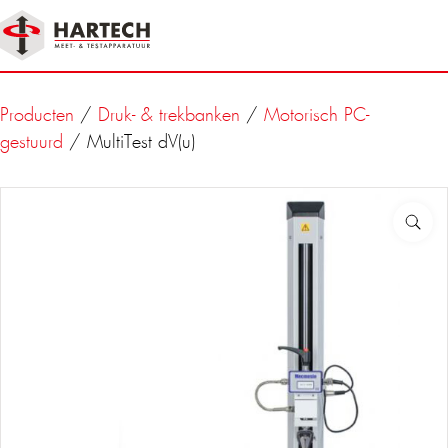
Producten
/
Druk- & trekbanken
/
Motorisch PC-
gestuurd
/ MultiTest dV(u)