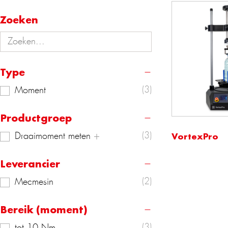
Zoeken
Type
(3)
Moment
Productgroep
VortexPro
(3)
Draaimoment meten
Leverancier
(2)
Mecmesin
Bereik (moment)
(3)
tot 10 Nm