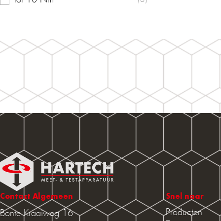
Contact Algemeen
Snel naar
Producten
Bonte Kraaiweg 16