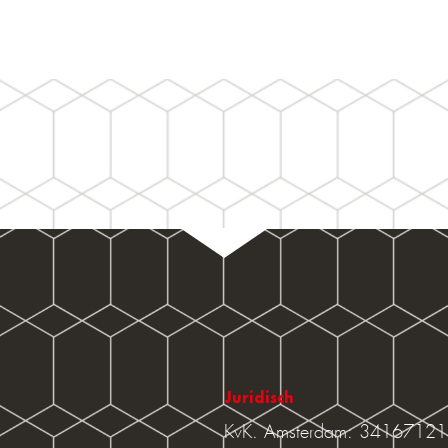
Juridisch
KvK. Amsterdam: 34167121