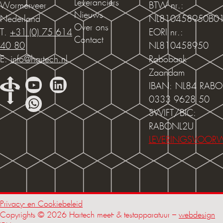
Leveranciers
Wormerveer
BTW nr.:
Nieuws
Nederland
NL810458950B0
Over ons
T.
+31 (0) 75 614
EORI nr.:
Contact
40 80
NL810458950
E.
info@hartech.nl
Rabobank
Zaandam
IBAN: NL84 RABO
0333 9628 50
SWIFT/BIC:
RABONL2U
LEVERINGSVOOR
Privacy- en Cookiebeleid
Copyrights © 2026 Hartech meet- & testapparatuur –
webdesign