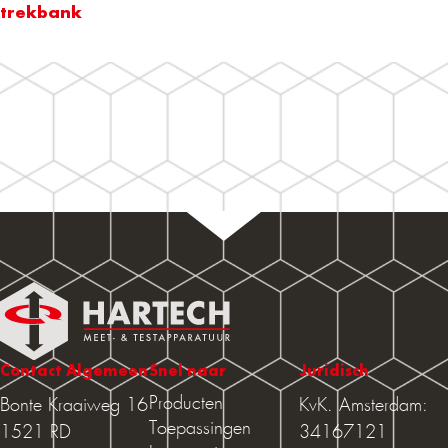
trekbank
Contact Algemeen
Snel naar
Juridisch
Producten
Bonte Kraaiweg 16
KvK. Amsterdam:
Toepassingen
1521 RD
34167121