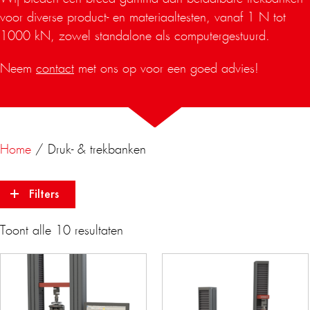
voor diverse product- en materiaaltesten, vanaf 1 N tot
1000 kN, zowel standalone als computergestuurd.
Neem
contact
met ons op voor een goed advies!
Home
/ Druk- & trekbanken
Filters
Toont alle 10 resultaten