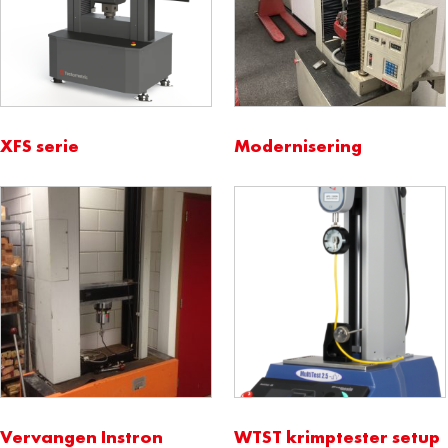
XFS serie
Modernisering
Vervangen Instron
WTST krimptester setup