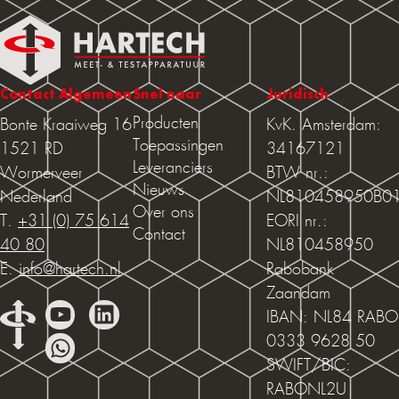
Contact Algemeen
Snel naar
Juridisch
Producten
Bonte Kraaiweg 16
KvK. Amsterdam:
Toepassingen
1521 RD
34167121
Leveranciers
Wormerveer
BTW nr.:
Nieuws
Nederland
NL810458950B0
Over ons
T.
+31 (0) 75 614
EORI nr.:
Contact
40 80
NL810458950
E.
info@hartech.nl
Rabobank
Zaandam
IBAN: NL84 RABO
0333 9628 50
SWIFT/BIC:
RABONL2U