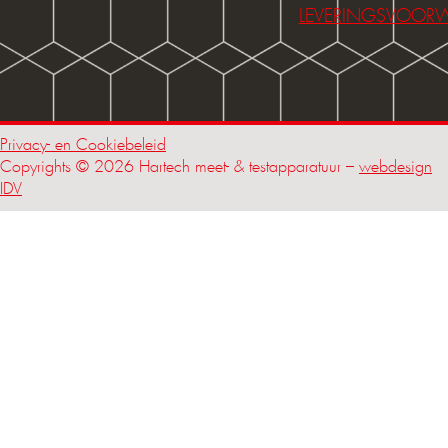
LEVERINGSVOOR
Privacy- en Cookiebeleid
Copyrights © 2026 Hartech meet- & testapparatuur –
webdesign
IDV