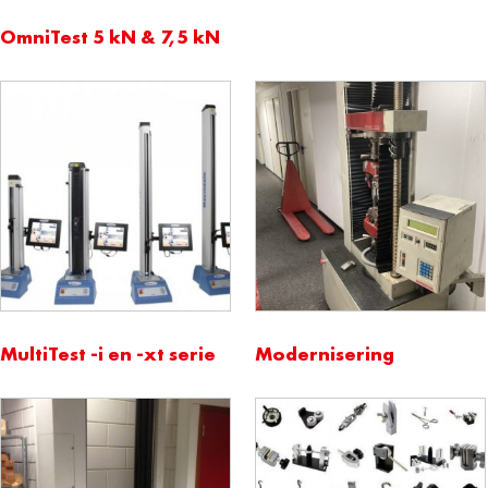
OmniTest 5 kN & 7,5 kN
MultiTest -i en -xt serie
Modernisering